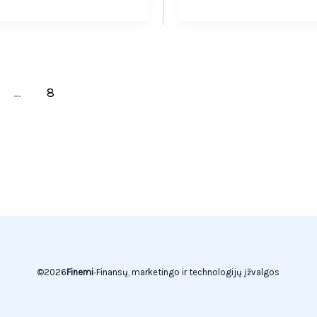
…
8
©
2026
Finemi
•
Finansų, marketingo ir technologijų įžvalgos