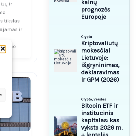
zų ir
mo
s tikslas
pajamas ir
 progno
us