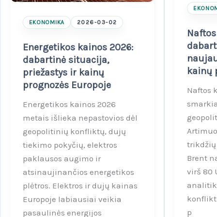
EKONOM
EKONOMIKA
2026-03-02
Naftos
dabart
Energetikos kainos 2026:
naujau
dabartinė situacija,
kainų 
priežastys ir kainų
prognozės Europoje
Naftos 
smarkia
Energetikos kainos 2026
geopoli
metais išlieka nepastovios dėl
Artimuo
geopolitinių konfliktų, dujų
trikdži
tiekimo pokyčių, elektros
Brent n
paklausos augimo ir
virš 80 
atsinaujinančios energetikos
analitik
plėtros. Elektros ir dujų kainas
konflikt
Europoje labiausiai veikia
p
pasaulinės energijos