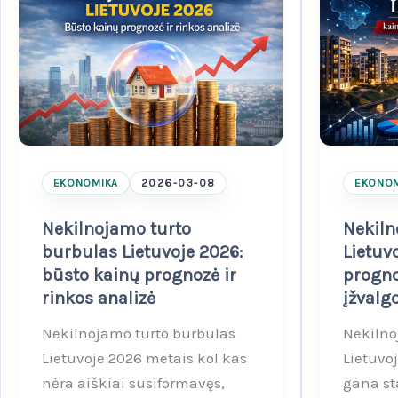
EKONOMIKA
2026-03-08
EKONOM
Nekilnojamo turto
Nekiln
burbulas Lietuvoje 2026:
Lietuv
būsto kainų prognozė ir
progno
rinkos analizė
įžvalg
Nekilnojamo turto burbulas
Nekilno
Lietuvoje 2026 metais kol kas
Lietuvo
nėra aiškiai susiformavęs,
gana st