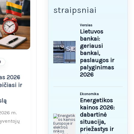
straipsniai
3
as 2026
ičiasi ir
slą
2026 m.
gyventojų