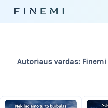
Pereiti
prie
turinio
Autoriaus vardas: Finemi