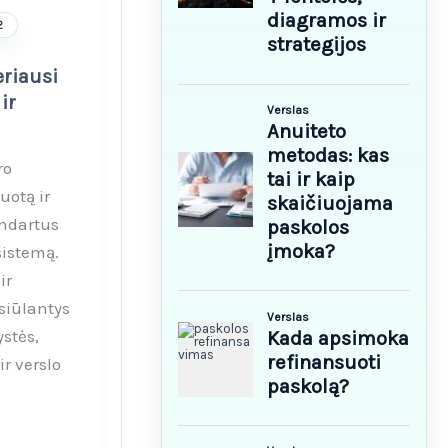
2
eriausi
ir
ro
uotą ir
ndartus
sistemą.
ir
 siūlantys
stės,
r verslo