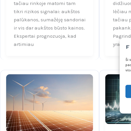
tačiau rinkoje matomi tam
didžiuo
tikri rizikos signalai: aukštos
lėčiau 
palūkanos, sumažėję sandoriai
tačiau 
ir vis dar aukštos būsto kainos.
pakank
Ekspertai prognozuoja, kad
Pagrind
artimiau
yra pal
Ši 
pad
vis