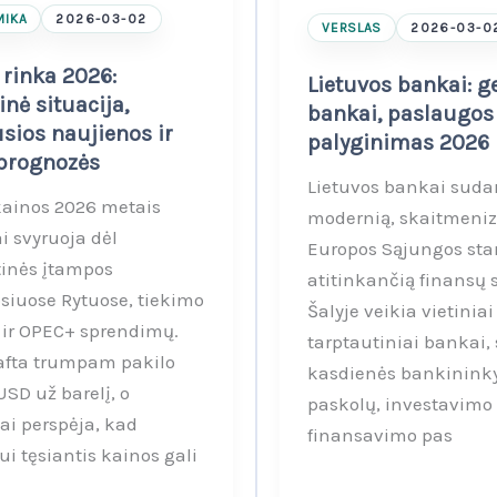
IKA
2026-03-02
VERSLAS
2026-03-0
 rinka 2026:
Lietuvos bankai: g
inė situacija,
bankai, paslaugos 
sios naujienos ir
palyginimas 2026
prognozės
Lietuvos bankai suda
kainos 2026 metais
modernią, skaitmeniz
i svyruoja dėl
Europos Sąjungos sta
tinės įtampos
atitinkančią finansų 
siuose Rytuose, tiekimo
Šalyje veikia vietiniai 
ų ir OPEC+ sprendimų.
tarptautiniai bankai,
afta trumpam pakilo
kasdienės bankininky
USD už barelį, o
paskolų, investavimo i
ai perspėja, kad
finansavimo pas
ui tęsiantis kainos gali