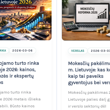
IKA
2026-03-06
VERSLAS
2026-03-0
ojamo turto rinka
Mokesčių pakėlim
oje 2026: kainos,
m. Lietuvoje: kas ke
zės ir ekspertų
kaip tai paveiks
os
gyventojus bei ver
jamo turto rinka
Mokesčių pakėlimas 
je 2026 metais išlieka
Lietuvoje palies dalį 
abili. Būsto kainos
ir verslo sektorių dėl