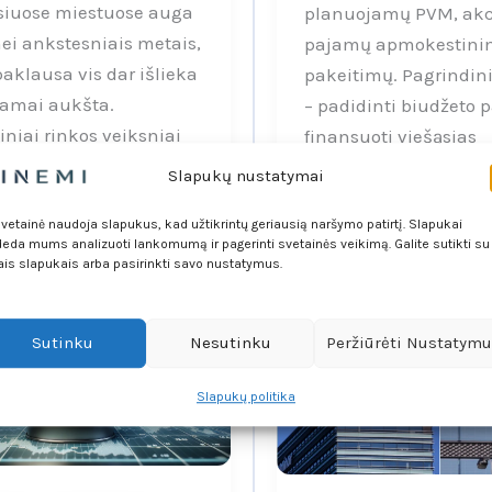
siuose miestuose auga
planuojamų PVM, akci
nei ankstesniais metais,
pajamų apmokestini
paklausa vis dar išlieka
pakeitimų. Pagrindini
amai aukšta.
– padidinti biudžeto 
iniai rinkos veiksniai
finansuoti viešąsias
ūkanų norm
paslaugas. Ekspertai
Slapukų nustatymai
svetainė naudoja slapukus, kad užtikrintų geriausią naršymo patirtį. Slapukai
eda mums analizuoti lankomumą ir pagerinti svetainės veikimą. Galite sutikti su
ais slapukais arba pasirinkti savo nustatymus.
Sutinku
Nesutinku
Peržiūrėti Nustatym
Slapukų politika