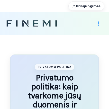
Pereiti
Prisijungimas
prie
turinio
PRIVATUMO POLITIKA
Privatumo
politika: kaip
tvarkome jūsų
duomenis ir