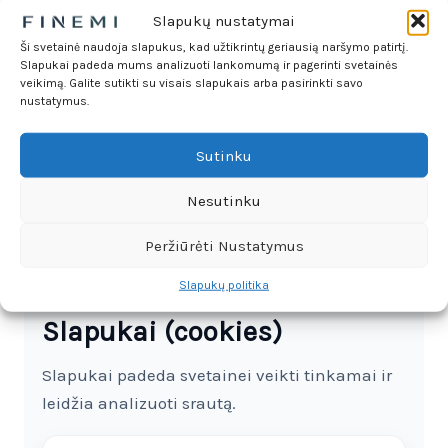
Techniniai duomenys
Slapukų nustatymai
Ši svetainė naudoja slapukus, kad užtikrintų geriausią naršymo patirtį.
IP adresas, naršyklė, įrenginys, apsilankymo
Slapukai padeda mums analizuoti lankomumą ir pagerinti svetainės
laikas ir puslapiai.
veikimą. Galite sutikti su visais slapukais arba pasirinkti savo
nustatymus.
Slapukai
Sutinku
Naudojami svetainės veikimui, analizei ir patirčiai
gerinti.
Nesutinku
Peržiūrėti Nustatymus
Slapukų politika
Slapukai (cookies)
Slapukai padeda svetainei veikti tinkamai ir
leidžia analizuoti srautą.