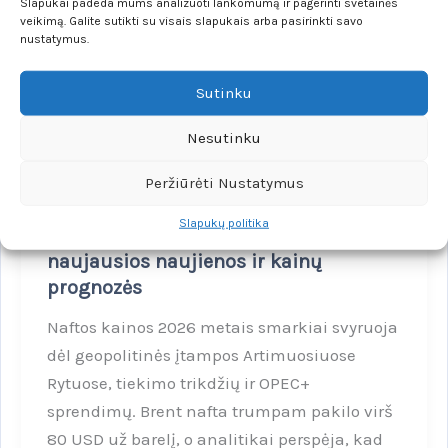
Slapukai padeda mums analizuoti lankomumą ir pagerinti svetainės
veikimą. Galite sutikti su visais slapukais arba pasirinkti savo
nustatymus.
Sutinku
Nesutinku
Peržiūrėti Nustatymus
EKONOMIKA
2026-03-02
Slapukų politika
Naftos rinka 2026: dabartinė situacija,
naujausios naujienos ir kainų
prognozės
Naftos kainos 2026 metais smarkiai svyruoja
dėl geopolitinės įtampos Artimuosiuose
Rytuose, tiekimo trikdžių ir OPEC+
sprendimų. Brent nafta trumpam pakilo virš
80 USD už barelį, o analitikai perspėja, kad