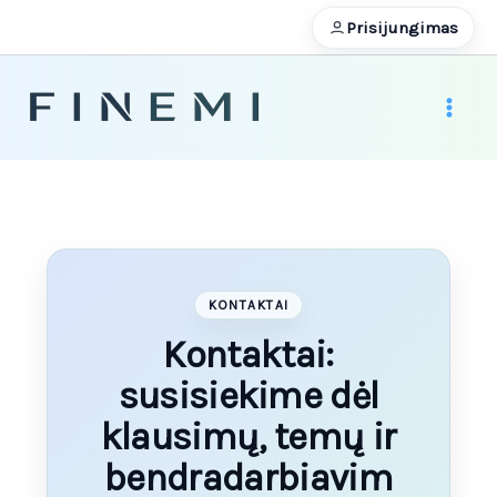
Pereiti
Prisijungimas
prie
turinio
KONTAKTAI
Kontaktai:
susisiekime dėl
klausimų, temų ir
bendradarbiavim