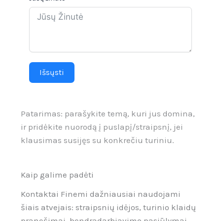
Išsųsti
Patarimas: parašykite temą, kuri jus domina,
ir pridėkite nuorodą į puslapį/straipsnį, jei
klausimas susijęs su konkrečiu turiniu.
Kaip galime padėti
Kontaktai Finemi dažniausiai naudojami
šiais atvejais: straipsnių idėjos, turinio klaidų
pranešimai, bendradarbiavimo pasiūlymai,