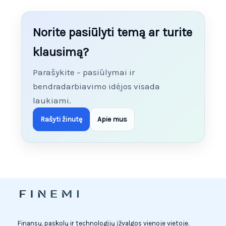
Norite pasiūlyti temą ar turite
klausimą?
Parašykite – pasiūlymai ir
bendradarbiavimo idėjos visada
laukiami.
Rašyti žinutę
Apie mus
Finansų, paskolų ir technologijų įžvalgos vienoje vietoje.