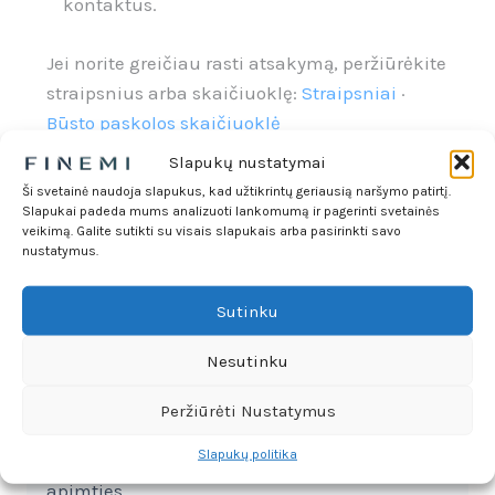
kontaktus.
Jei norite greičiau rasti atsakymą, peržiūrėkite
straipsnius arba skaičiuoklę:
Straipsniai
·
Būsto paskolos skaičiuoklė
Slapukų nustatymai
Ši svetainė naudoja slapukus, kad užtikrintų geriausią naršymo patirtį.
Slapukai padeda mums analizuoti lankomumą ir pagerinti svetainės
veikimą. Galite sutikti su visais slapukais arba pasirinkti savo
nustatymus.
Atsakymo laikas ir
komunikacija
Sutinku
Nesutinku
Kontaktai Finemi puslapyje sukurti tam, kad
komunikacija būtų paprasta ir sklandi.
Peržiūrėti Nustatymus
Paprastai atsakome per 1–3 darbo dienas,
Slapukų politika
priklausomai nuo užklausos sudėtingumo ir
apimties.