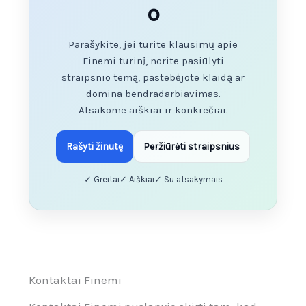
o
Parašykite, jei turite klausimų apie
Finemi turinį, norite pasiūlyti
straipsnio temą, pastebėjote klaidą ar
domina bendradarbiavimas.
Atsakome aiškiai ir konkrečiai.
Rašyti žinutę
Peržiūrėti straipsnius
✓ Greitai
✓ Aiškiai
✓ Su atsakymais
Kontaktai Finemi