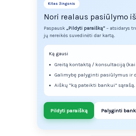
Kitas žingsnis
Nori realaus pasiūlymo i
Paspausk
„Pildyti paraišką“
– atsidarys t
jų nereikės suvedinėti dar kartą.
Ką gausi
Greitą kontaktą / konsultaciją (kai
Galimybę palyginti pasiūlymus ir d
Aiškų “ką pateikti bankui” sąrašą.
Pildyti paraišką
Palyginti ban