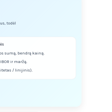
us, todėl
lės
os sumą, bendrą kainą.
IBOR ir maržą.
etas / linijinis).