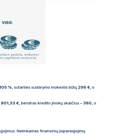
,105 %
, sutarties sudarymo mokestis būtų
296 €
, o
 801,33 €
, bendras kredito įmokų skaičius –
360
, o
reigojimus. Netinkamas finansinių įsipareigojimų