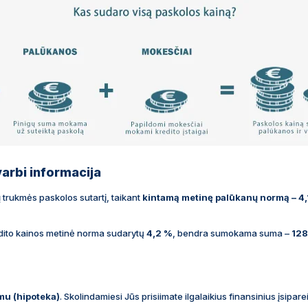
arbi informacija
ų
trukmės paskolos sutartį, taikant
kintamą metinę palūkanų normą – 4
dito kainos metinė norma sudarytų
4,2 %
, bendra sumokama suma –
128
imu (hipoteka)
. Skolindamiesi Jūs prisiimate ilgalaikius finansinius įsipa