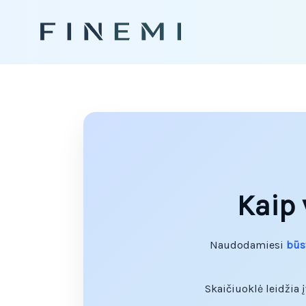
Pereiti
prie
turinio
Kaip 
Naudodamiesi
būs
Skaičiuoklė leidžia 