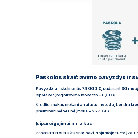
Paskolos skaičiavimo pavyzdys ir sv
Pavyzdžiui
, skolinantis
74 000 €
, sudarant
30 met
hipotekos įregistravimo mokestis –
8,60 €
.
Kredito įmokas mokant
anuiteto metodu
, bendra kre
preliminari mėnesinė įmoka –
357,78 €
.
Įsipareigojimai ir rizikos
Paskola turi būti užtikrinta
nekilnojamojo turto įkeit