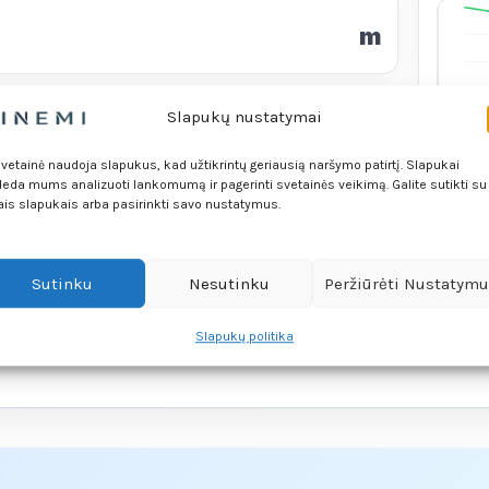
m
Slapukų nustatymai
30 M
svetainė naudoja slapukus, kad užtikrintų geriausią naršymo patirtį. Slapukai
Rody
eda mums analizuoti lankomumą ir pagerinti svetainės veikimą. Galite sutikti su
ais slapukais arba pasirinkti savo nustatymus.
€
%
6 MĖN. EURIBOR
Sutinku
Nesutinku
Peržiūrėti Nustatym
%
%
Slapukų politika
ari. Ji gali svyruoti priklausomai nuo perkamo turto ir
oklėje pateiktas rezultatas yra apytikslis.