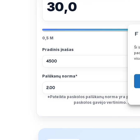
30,0
0,5 M
Ši 
Pradinis įnašas
pad
vis
Palūkanų norma*
*Pateikta paskolos palūkanų norma yra prelimin
paskolos gavėjo vertinimo. Skaičiu