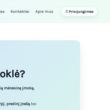
ras
Kontaktai
Apie mus
Prisijungimas
uoklė?
rią mėnesinę įmoką
,
rpį
,
pradinį įnašą
bei