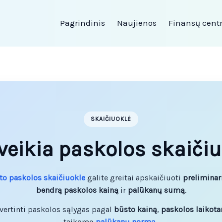
Pagrindinis
Naujienos
Finansų cent
SKAIČIUOKLĖ
veikia paskolos skaiči
to paskolos skaičiuokle
galite greitai apskaičiuoti
prelimina
bendrą paskolos kainą
ir
palūkanų sumą
.
įvertinti paskolos sąlygas pagal
būsto kainą
,
paskolos laikota
taikomą
palūkanų normą
.