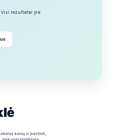
Visi rezultatai yra
ius
klė
olos kainą ir įvertinti,
, tiek svarstantiems