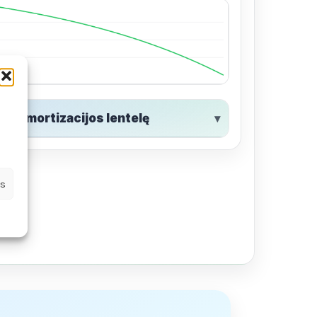
ti amortizacijos lentelę
us