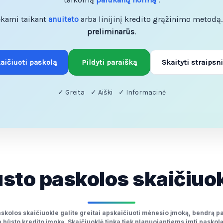
ekami taikant
anuiteto
arba linijinį kredito grąžinimo metodą. 
preliminarūs
.
aičiuoti paskolą
Pildyti paraišką
Skaityti straipsn
✓ Greita ✓ Aiški ✓ Informacinė
sto paskolos skaičiuo
olos skaičiuokle galite greitai apskaičiuoti mėnesio įmoką, bendrą pask
 būsto kredito įmoką. Skaičiuoklė tinka tiek planuojantiems imti paskolą