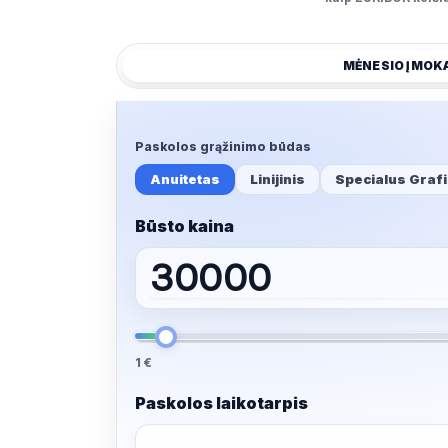
MĖNESIO ĮMOK
Paskolos grąžinimo būdas
Anuitetas
Linijinis
Specialus Graf
Būsto kaina
1 €
Paskolos laikotarpis