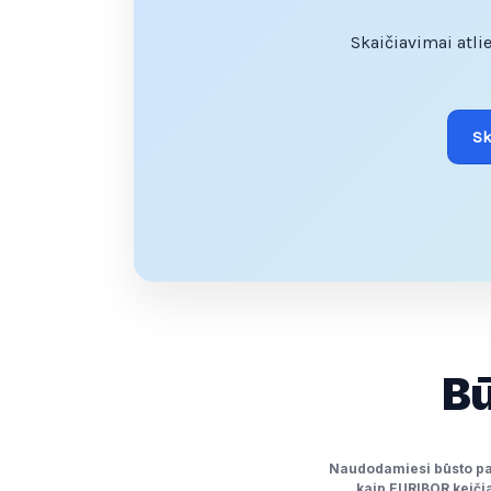
Skaičiavimai atli
Sk
Bū
Naudodamiesi būsto pask
kaip EURIBOR keičia