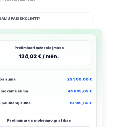
GALIU PASISKOLINTI?
Preliminari mėnesio įmoka
124,02 € / mėn.
os suma
25 500,00 €
sumokama suma
44 645,65 €
 palūkanų suma
19 145,65 €
Preliminarus mokėjimo grafikas