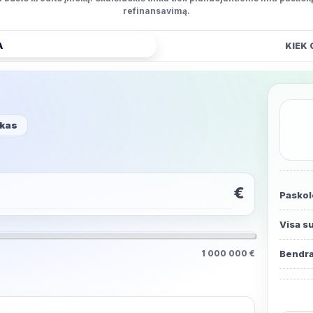
refinansavimą.
A
KIEK 
ikas
€
Paskol
Visa 
1 000 000 €
Bendra