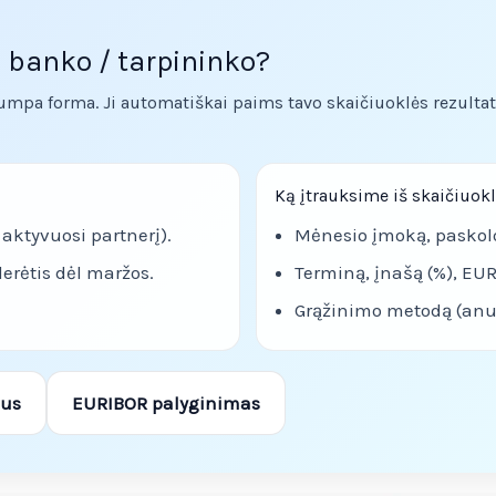
š banko / tarpininko?
rumpa forma. Ji automatiškai paims tavo skaičiuoklės rezultat
Ką įtrauksime iš skaičiuok
 aktyvuosi partnerį).
Mėnesio įmoką, paskol
erėtis dėl maržos.
Terminą, įnašą (%), EUR
Grąžinimo metodą (anuit
kus
EURIBOR palyginimas