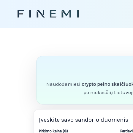
Pereiti
prie
turinio
Naudodamiesi
crypto pelno skaičiuo
po mokesčių Lietuvoje
Įveskite savo sandorio duomenis
Pirkimo kaina (€)
Pardavi