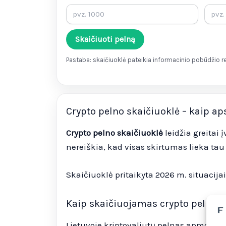
Skaičiuoti pelną
Pastaba: skaičiuoklė pateikia informacinio pobūdžio r
Crypto pelno skaičiuoklė – kaip ap
Crypto pelno skaičiuoklė
leidžia greitai 
nereiškia, kad visas skirtumas lieka tau
Skaičiuoklė pritaikyta 2026 m. situacija
Kaip skaičiuojamas crypto pelnas 
Lietuvoje kriptovaliutų pelnas apmoke