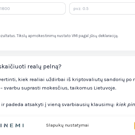
ezultatus. Tikslų apmokestinimą nustato VMI pagal jūsų deklaraciją.
skaičiuoti realų pelną?
įvertinti, kiek realiai uždirbai iš kriptovaliutų sandorių p
 – svarbu suprasti mokesčius, taikomus Lietuvoje.
i ir padeda atsakyti į vieną svarbiausių klausimų:
kiek pin
Lietuvoje?
Slapukų nustatymai
stinamas
gyventojų pajamų mokesčiu (GPM)
. Apmokestina