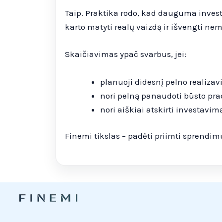
Taip. Praktika rodo, kad dauguma inve
karto matyti realų vaizdą ir išvengti n
Skaičiavimas ypač svarbus, jei:
planuoji didesnį pelno realiza
nori pelną panaudoti būsto pr
nori aiškiai atskirti investavi
Finemi tikslas – padėti priimti sprendim