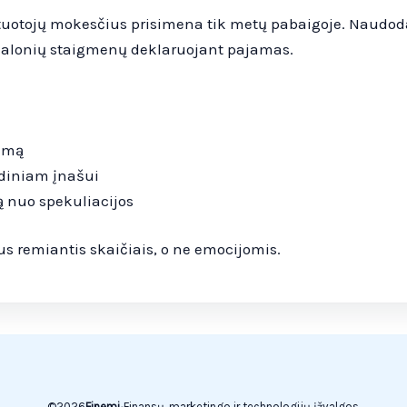
stuotojų mokesčius prisimena tik metų pabaigoje. Naudo
emalonių staigmenų deklaruojant pajamas.
vimą
adiniam įnašui
mą nuo spekuliacijos
us remiantis skaičiais, o ne emocijomis.
©
2026
Finemi
•
Finansų, marketingo ir technologijų įžvalgos