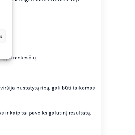
us
atą po mokesčių.
iršija nustatytą ribą, gali būti taikomas
 ir kaip tai paveiks galutinį rezultatą.