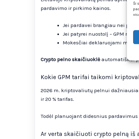
Ši 
pardavimo ir pirkimo kainos.
pad
vis
Jei pardavei brangiau nei pirk
Jei patyrei nuostolį – GPM ne
Mokesčiai deklaruojami metinė
Crypto pelno skaičiuoklė
automatiškai pa
Kokie GPM tarifai taikomi kriptov
2026 m. kriptovaliutų pelnui dažniausiai
ir 20 % tarifas.
Todėl planuojant didesnius pardavimus sv
Ar verta skaičiuoti crypto pelną iš