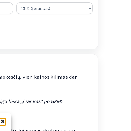
o mokesčių. Vien kainos kilimas dar
igų lieka „į rankas“ po GPM?
mas tik teigiamas skirtumas tarp