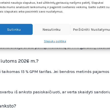
svetainė naudoja slapukus, kad užtikrintų geriausią naršymo patirtį. Slapukai
eda mums analizuoti lankomumą ir pagerinti svetainės veikimą. Galite sutikti su
ais slapukais arba pasirinkti savo nustatymus.
ai – susidaro apmokestinamas pelnas
mokamas
Sutinku
Nesutinku
Peržiūrėti Nustatym
je GPM deklaracijoje
Slapukų politika
skaičiuoja bruto pelną, mokėtiną GPM ir galutinį rezult
aliutoms 2026 m.?
 taikomas 15 % GPM tarifas. Jei bendros metinės pajamos v
arbu iš anksto pasiskaičiuoti, ar verta skaidyti sandorius
 anksto?