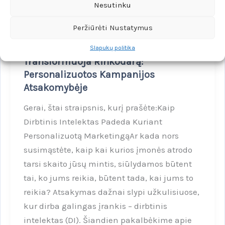
Nesutinku
DIRBTINIS INTELEKTAS
2026-01-25
Peržiūrėti Nustatymus
Kaip Dirbtinis Intelektas
Slapukų politika
Transformuoja Rinkodarą:
Personalizuotos Kampanijos
Atsakomybėje
Gerai, štai straipsnis, kurį prašėte:Kaip
Dirbtinis Intelektas Padeda Kuriant
Personalizuotą MarketingąAr kada nors
susimąstėte, kaip kai kurios įmonės atrodo
tarsi skaito jūsų mintis, siūlydamos būtent
tai, ko jums reikia, būtent tada, kai jums to
reikia? Atsakymas dažnai slypi užkulisiuose,
kur dirba galingas įrankis – dirbtinis
intelektas (DI). Šiandien pakalbėkime apie