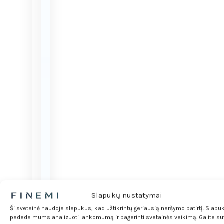
t
o
g
u
m
ą
–
t
a
i
b
i
u
d
ž
Slapukų nustatymai
e
t
Ši svetainė naudoja slapukus, kad užtikrintų geriausią naršymo patirtį. Slapu
padeda mums analizuoti lankomumą ir pagerinti svetainės veikimą. Galite sut
o