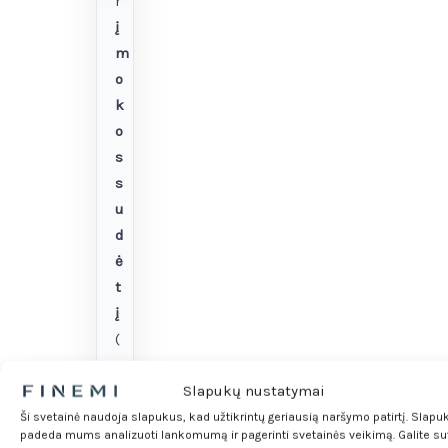
r
į
m
o
k
o
s
s
u
d
ė
t
į
(
p
Slapukų nustatymai
a
l
Ši svetainė naudoja slapukus, kad užtikrintų geriausią naršymo patirtį. Slapu
padeda mums analizuoti lankomumą ir pagerinti svetainės veikimą. Galite sut
ū