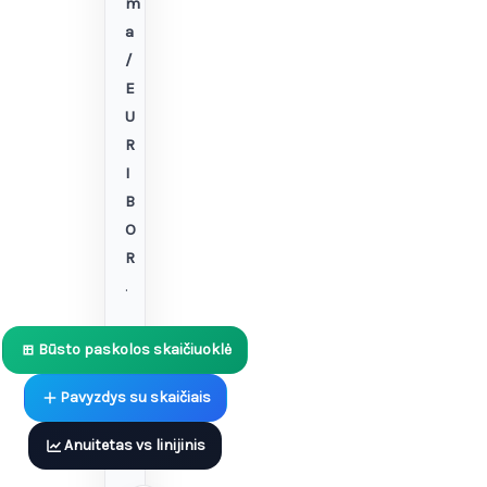
m
a
/
E
U
R
I
B
O
R
.
Būsto paskolos skaičiuoklė
Pavyzdys su skaičiais
Anuitetas vs linijinis