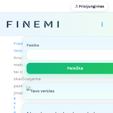
Pereiti
Prisijungimas
prie
turinio
Pradinis
Paieška
Verslas
Anuiteto
metodas: kas
Paieška
tai ir kaip
skaičiuojama
paskolos
įmoka?
A
u
t
o