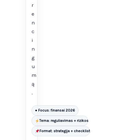
r
e
n
c
i
n
g
u
m
ą
.
● Focus: finansai 2026
Tema: reguliavimas + rizikos
Format: strategija + checklist