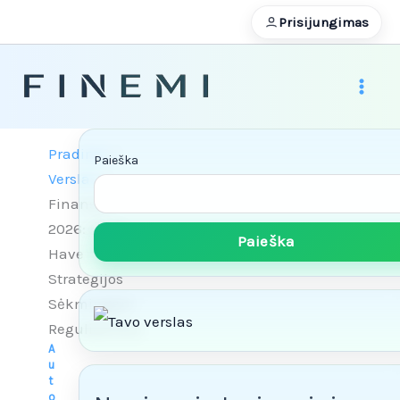
Pereiti
Prisijungimas
prie
turinio
Pradinis
Paieška
Verslas
Finansai
2026: Must-
Paieška
Have
Strategijos
Sėkmingam
Reguliavimui
A
u
t
o