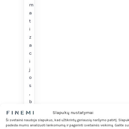
m
a
t
i
z
a
c
i
j
o
s
,
b
l
Slapukų nustatymai
o
Ši svetainė naudoja slapukus, kad užtikrintų geriausią naršymo patirtį. Slapu
c
padeda mums analizuoti lankomumą ir pagerinti svetainės veikimą. Galite sut