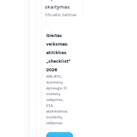
skaitymas
Oficialūs šaltiniai
Greitas
veiksmas:
atitikties
„checklist“
2026
AML/KYC,
duomenų
apsauga, DI
modelių
valdymas,
ESG
atskleidimai,
incidentų
valdymas.