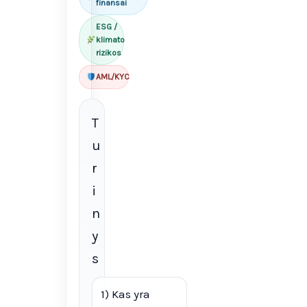
finansai
ESG /
klimato
rizikos
AML/KYC
T
u
r
i
n
y
s
1) Kas yra