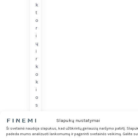
k
t
o
r
i
ų
i
r
k
o
k
i
o
s
2
0
Slapukų nustatymai
2
Ši svetainė naudoja slapukus, kad užtikrintų geriausią naršymo patirtį. Slapu
padeda mums analizuoti lankomumą ir pagerinti svetainės veikimą. Galite sut
6