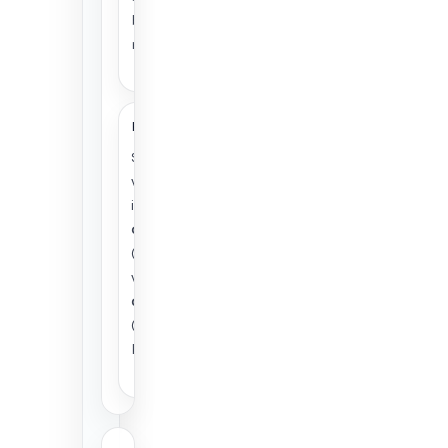
banknotų ar
monetų.
Kur ji „gyvena“?
Skaitmeninė
valiuta gali būti
išduodama
centrinio banko
(CBDC) arba
veikti
decentralizuotai
(pvz.,
kriptovaliutos).