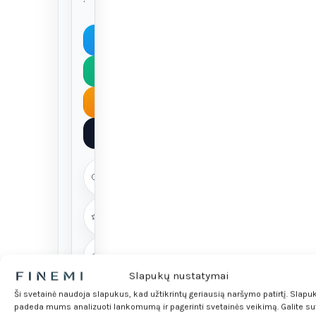
Kas tai?
Digital euro
Rizikos
DUK
~6
min
CBDC ≠
kriptovaliuta
Gyventojams
ir verslui
Slapukų nustatymai
Ši svetainė naudoja slapukus, kad užtikrintų geriausią naršymo patirtį. Slapu
padeda mums analizuoti lankomumą ir pagerinti svetainės veikimą. Galite sut